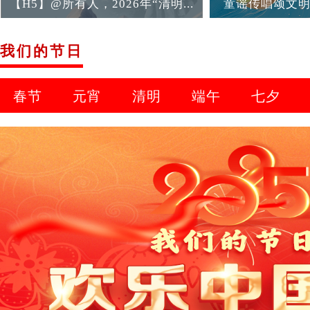
童谣传唱颂文明——2024宁夏...
【专题】“文明
我们的节日
春节
元宵
清明
端午
七夕