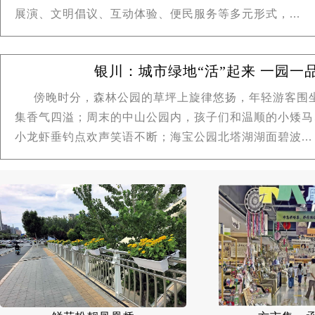
展演、文明倡议、互动体验、便民服务等多元形式，...
银川：城市绿地“活”起来 一园一
傍晚时分，森林公园的草坪上旋律悠扬，年轻游客围
集香气四溢；周末的中山公园内，孩子们和温顺的小矮马
小龙虾垂钓点欢声笑语不断；海宝公园北塔湖湖面碧波...