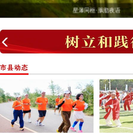
星轨旋舞·火石寨夜穹
市县动态