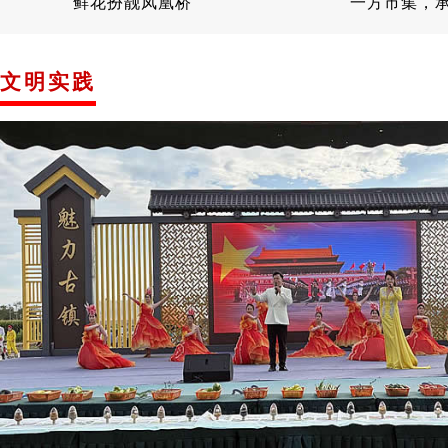
鲜花扮靓凤凰桥
一方市集，
文明实践