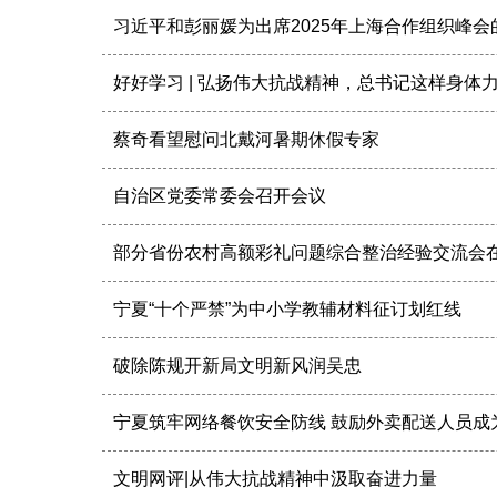
习近平和彭丽媛为出席2025年上海合作组织峰
好好学习 | 弘扬伟大抗战精神，总书记这样身体
蔡奇看望慰问北戴河暑期休假专家
自治区党委常委会召开会议
部分省份农村高额彩礼问题综合整治经验交流会
宁夏“十个严禁”为中小学教辅材料征订划红线
破除陈规开新局文明新风润吴忠
宁夏筑牢网络餐饮安全防线 鼓励外卖配送人员成为
文明网评|从伟大抗战精神中汲取奋进力量