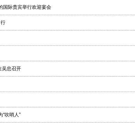
会的国际贵宾举行欢迎宴会
力行
在吴忠召开
“吹哨人”