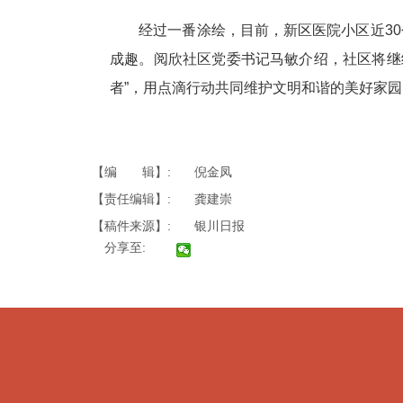
经过一番涂绘，目前，新区医院小区近30个
成趣。阅欣社区党委书记马敏介绍，社区将继
者”，用点滴行动共同维护文明和谐的美好家园
【编 辑】:
倪金凤
【责任编辑】:
龚建崇
【稿件来源】:
银川日报
分享至: