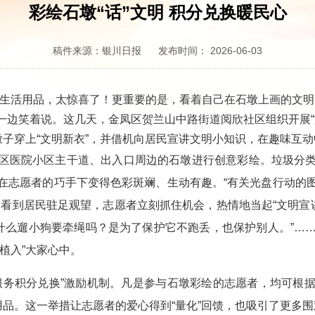
彩绘石墩“话”文明 积分兑换暖民心
稿件来源：银川日报
发布时间： 2026-06-03
活用品，太惊喜了！更重要的是，看着自己在石墩上画的文明
边笑着说。这几天，金凤区贺兰山中路街道阅欣社区组织开展“文
墩子穿上“文明新衣”，并借机向居民宣讲文明小知识，在趣味互
医院小区主干道、出入口周边的石墩进行创意彩绘。垃圾分类
在志愿者的巧手下变得色彩斑斓、生动有趣。“有关光盘行动的
看到居民驻足观望，志愿者立刻抓住机会，热情地当起“文明宣
为什么遛小狗要牵绳吗？是为了保护它不跑丢，也保护别人。”…
植入”大家心中。
务积分兑换”激励机制。凡是参与石墩彩绘的志愿者，均可根据
用品。这一举措让志愿者的爱心得到“量化”回馈，也吸引了更多