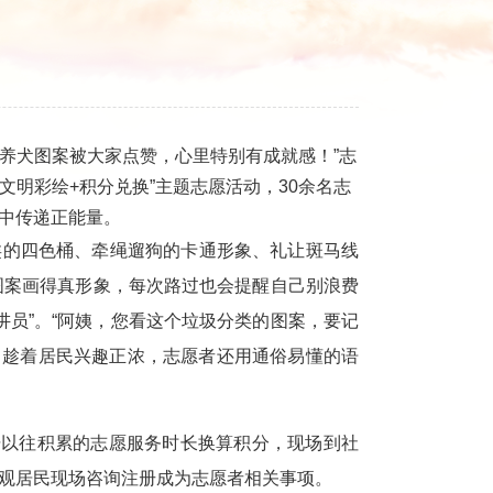
养犬图案被大家点赞，心里特别有成就感！”志
明彩绘+积分兑换”主题志愿活动，30余名志
动中传递正能量。
的四色桶、牵绳遛狗的卡通形象、礼让斑马线
图案画得真形象，每次路过也会提醒自己别浪费
讲员”。“阿姨，您看这个垃圾分类的图案，要记
…趁着居民兴趣正浓，志愿者还用通俗易懂的语
以往积累的志愿服务时长换算积分，现场到社
围观居民现场咨询注册成为志愿者相关事项。