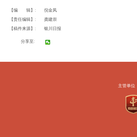
【编 辑】:
倪金凤
【责任编辑】:
龚建崇
【稿件来源】:
银川日报
分享至:
主管单位
地址