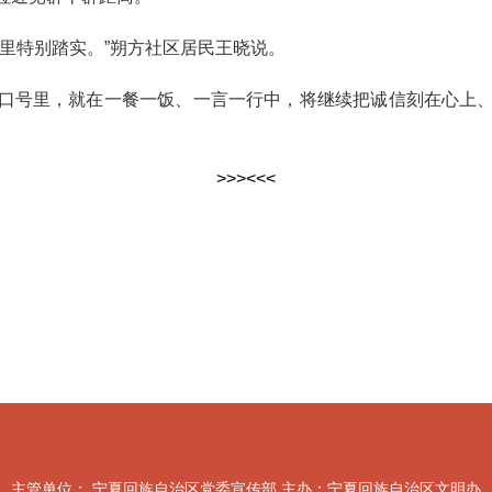
特别踏实。”朔方社区居民王晓说。
号里，就在一餐一饭、一言一行中，将继续把诚信刻在心上、
>>>
<<<
主管单位： 宁夏回族自治区党委宣传部 主办：宁夏回族自治区文明办