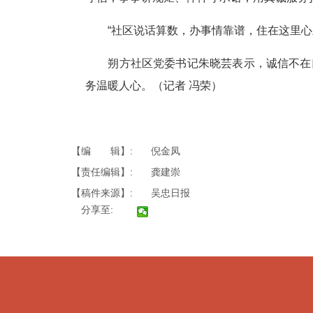
“社区说话算数，办事情靠谱，住在这里心里
朔方社区党委书记朱晓芸表示，诚信不在口
务温暖人心。（记者 冯荣）
【编 辑】:
倪金凤
【责任编辑】:
龚建崇
【稿件来源】:
吴忠日报
分享至: