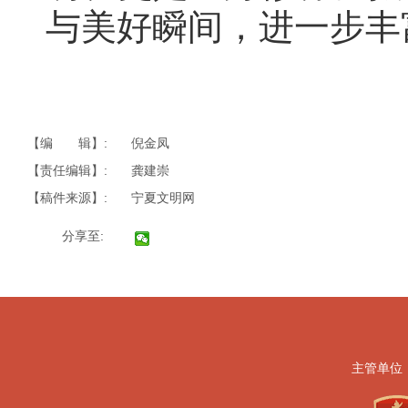
与美好瞬间，进一步丰
【编 辑】:
倪金凤
【责任编辑】:
龚建崇
【稿件来源】:
宁夏文明网
分享至:
主管单位