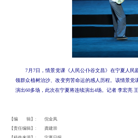
7月7日，情景党课《人民公仆谷文昌》在宁夏人民剧
领群众植树治沙、改变穷苦命运的感人历程。该情景党
演出60多场，此次在宁夏将连续演出4场。记者 李宏亮 王
【编 辑】:
倪金凤
【责任编辑】:
龚建崇
【稿件来源】:
宁夏日报