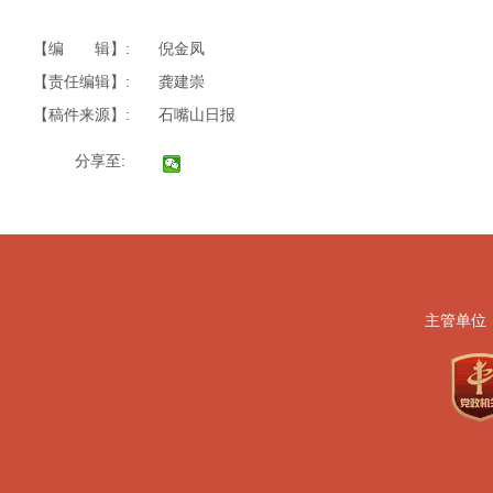
【编 辑】:
倪金凤
【责任编辑】:
龚建崇
【稿件来源】:
石嘴山日报
分享至:
主管单位
地址