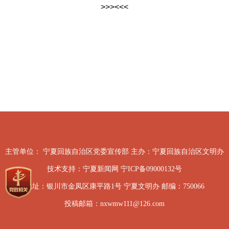
>>>
<<<
主管单位： 宁夏回族自治区党委宣传部 主办：宁夏回族自治区文明办
技术支持：宁夏新闻网 宁ICP备09000132号
地址：银川市金凤区康平路1号 宁夏文明办 邮编：750066
投稿邮箱：nxwmw111@126.com