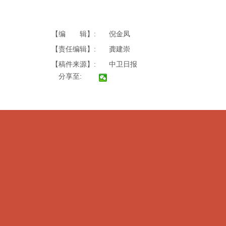
【编 辑】:
倪金凤
【责任编辑】:
龚建崇
【稿件来源】:
中卫日报
分享至: