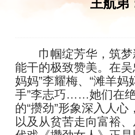
王航弟
巾帼绽芳华，筑梦新
能干的极致赞美。在吴
妈妈”李耀梅、“滩羊妈
手”李志巧……她们在
的“攒劲”形象深入人
以及从贫苦走向富裕、